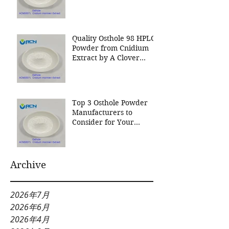
Nutrition Inc a leading
manufacturer for
Cnidium Fruit Extract, a
Leading Manufacturer of
Quality Osthole 98 HPLC
Natural Cosmetics
Powder from Cnidium
Ingredients
Extract by A Clover
Nutrition Inc
Top 3 Osthole Powder
Manufacturers to
Consider for Your
Natural Product Needs
Archive
2026年7月
2026年6月
2026年4月