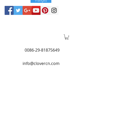
0086-29-81875649
info@clovercn.com