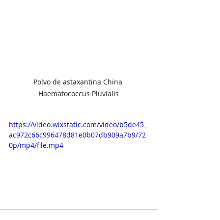
Polvo de astaxantina China 
Haematococcus Pluvialis
https://video.wixstatic.com/video/b5de45_
ac972c66c996478d81e0b07db909a7b9/72
0p/mp4/file.mp4