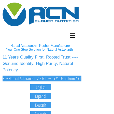
Natual Astaxanthin Kosher Manufacturer
Your One Stop Solution for Natural Astaxanthin
11 Years Quality First, Rooted Trust ----
Genuine Identity, High Purity, Natural
Potency
Buy Natural Astaxanthin 2-5% Powder/10% oil from A Clover Nutrition Inc
English
Español
Deutsch
Français